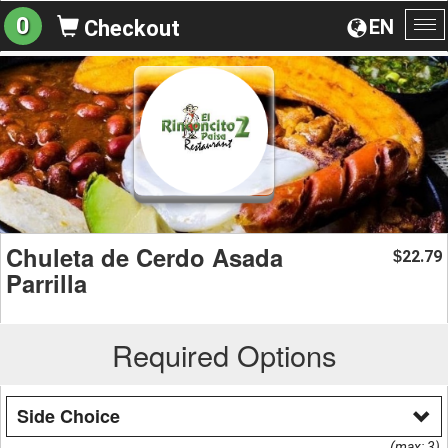
0
EN
Checkout
To
na
Chuleta de Cerdo Asada
22.79
$
Parrilla
Required Options
Side Choice
(max: 3)